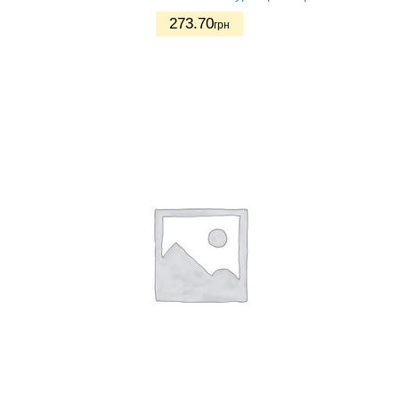
273.70
грн