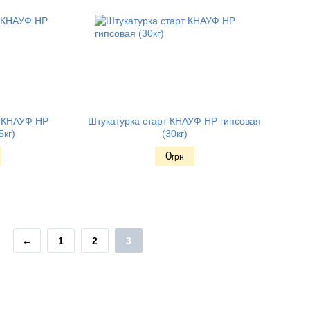
 КНАУФ НР
Штукатурка старт КНАУФ НР гипсовая
5кг)
(30кг)
0
грн
←
1
2
3