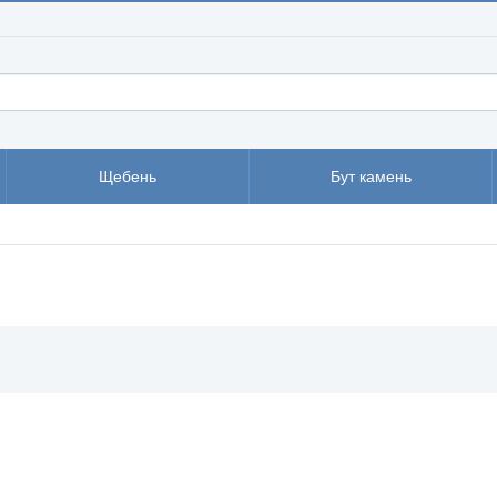
Щебень
Бут камень
ХИТ