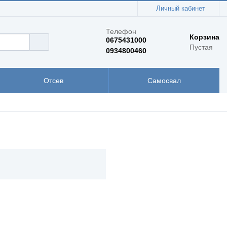
Личный кабинет
Телефон
Корзина
0675431000
Пустая
0934800460
Отсев
Самосвал