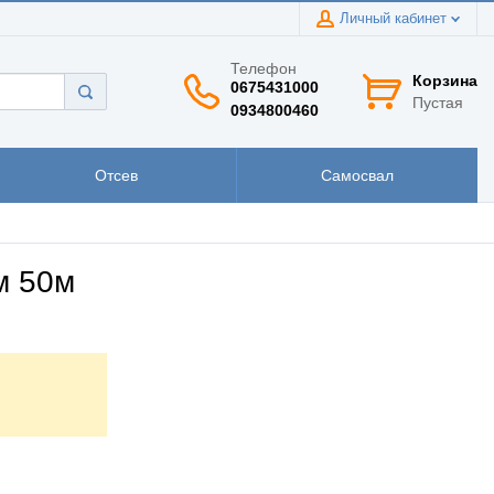
Личный кабинет
Телефон
Корзина
0675431000
Пустая
0934800460
Отсев
Самосвал
м 50м