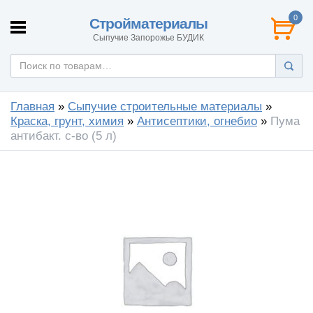
0
Стройматериалы
Сыпучие Запорожье БУДИК
Главная
»
Сыпучие строительные материалы
»
Краска, грунт, химия
»
Антисептики, огнебио
»
Пума
антибакт. с-во (5 л)